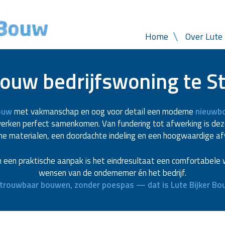
Home
Over Lute 
uw bedrijfswoning te S
Bouw
met vakmanschap en oog voor detail een moderne
nieuwbo
werken perfect samenkomen. Van fundering tot afwerking is de
e materialen, een doordachte indeling en een hoogwaardige af
n een praktische aanpak is het eindresultaat een comfortabele wo
wensen van de ondernemer én het bedrijf.
trouwbaar bouwen, zonder poespas — dat is Lute Bijker Bo