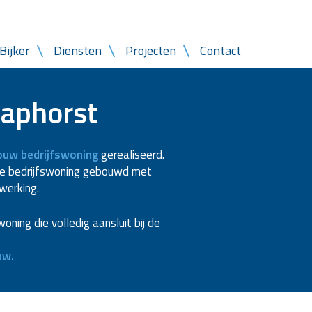
Bijker
Diensten
Projecten
Contact
taphorst
uw bedrijfswoning
gerealiseerd.
ze bedrijfswoning gebouwd met
werking.
ning die volledig aansluit bij de
uw.