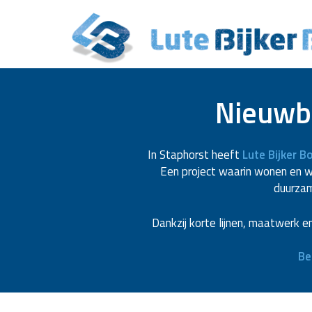
Nieuwbo
In Staphorst heeft
Lute Bijker 
Een project waarin wonen en 
duurzam
Dankzij korte lijnen, maatwerk e
Be